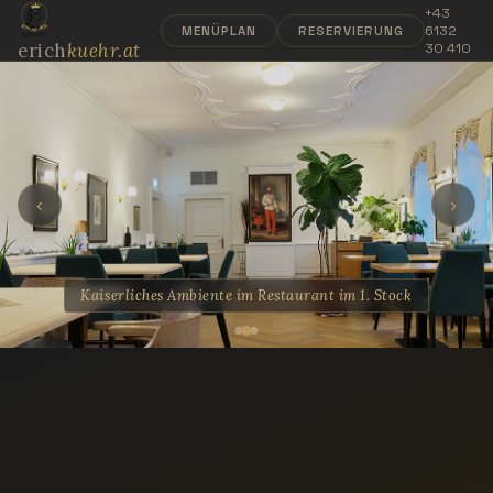
+43
6132
MENÜPLAN
RESERVIERUNG
erich
kuehr.at
30 410
‹
›
Kaiserliches Ambiente im Restaurant im 1. Stock